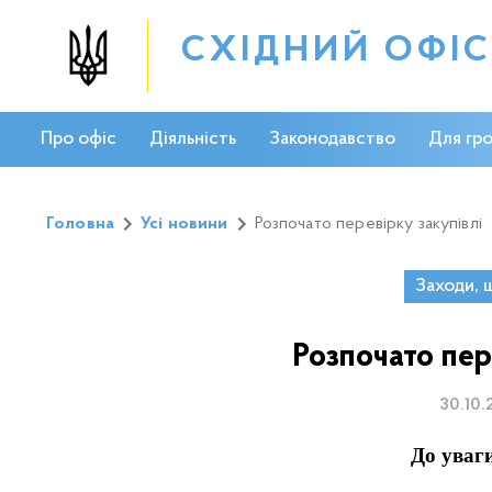
СХІДНИЙ ОФІ
Про офіс
Діяльність
Законодавство
Для гр
Головна
Усі новини
Розпочато перевірку закупівлі
Заходи, 
Розпочато пер
30.10.
До уваг