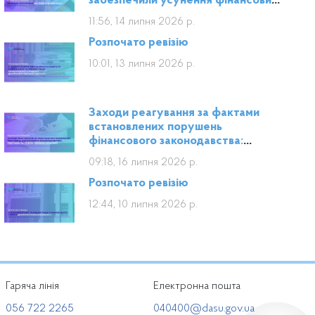
забезпечили усунення фінансових
порушень на майже 1,8 млрд грн
11:56, 14 липня 2026 р.
Розпочато ревізію
10:01, 13 липня 2026 р.
Заходи реагування за фактами
встановлених порушень
фінансового законодавства:
підсумки за січень–червень 2026
09:18, 16 липня 2026 р.
року
Розпочато ревізію
12:44, 10 липня 2026 р.
Гаряча лінія
Електронна пошта
056 722 2265
040400@dasu.gov.ua