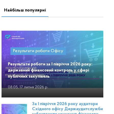
Найбільш популярні
Результати роботи Офісу
Результати роботи за І півріччя 2026 року:
державний фінансовий контроль у сфері
публічних закупівель
08:05, 17 липня 2026 р.
За І півріччя 2026 року аудитори
Східного офісу Держаудитслужби