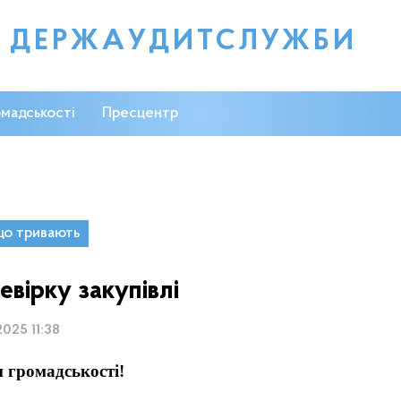
С ДЕРЖАУДИТСЛУЖБИ
омадськості
Пресцентр
що тривають
евірку закупівлі
2025 11:38
и громадськості!